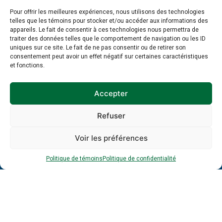
l’infolettre
Pour offrir les meilleures expériences, nous utilisons des technologies
telles que les témoins pour stocker et/ou accéder aux informations des
appareils. Le fait de consentir à ces technologies nous permettra de
Inscrivez-vous à notre infolettre dès
traiter des données telles que le comportement de navigation ou les ID
maintenant :
uniques sur ce site. Le fait de ne pas consentir ou de retirer son
consentement peut avoir un effet négatif sur certaines caractéristiques
et fonctions.
Prénom
*
Accepter
*
Nom
Refuser
*
*
Voir les préférences
Entreprise
Politique de témoins
Politique de confidentialité
Adresse
courriel
*
*