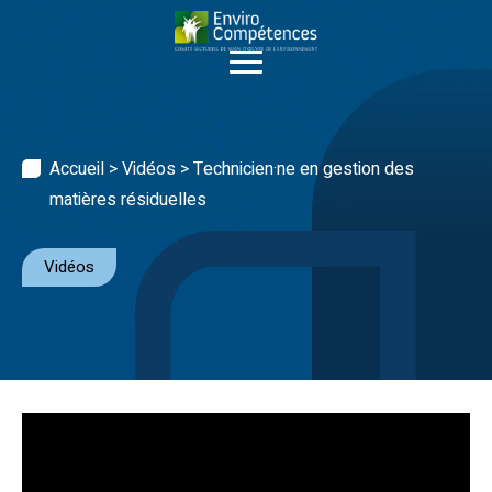
Skip
to
content
Accueil
>
Vidéos
>
Technicien·ne en gestion des
matières résiduelles
Vidéos