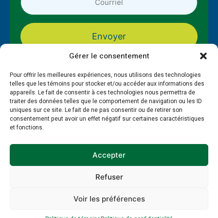
courriel
*
*
Gérer le consentement
Pour offrir les meilleures expériences, nous utilisons des technologies
telles que les témoins pour stocker et/ou accéder aux informations des
appareils. Le fait de consentir à ces technologies nous permettra de
traiter des données telles que le comportement de navigation ou les ID
uniques sur ce site. Le fait de ne pas consentir ou de retirer son
consentement peut avoir un effet négatif sur certaines caractéristiques
et fonctions.
À propos
Formations
PAMT
Guide et gestion RH
Ressources
Publications
Accepter
Refuser
Politique de témoins
Politique de confidentialité
© 2026 EnviroCompétences - Site réalisé par SWAT
Voir les préférences
Factory et
My Little Big Web
.