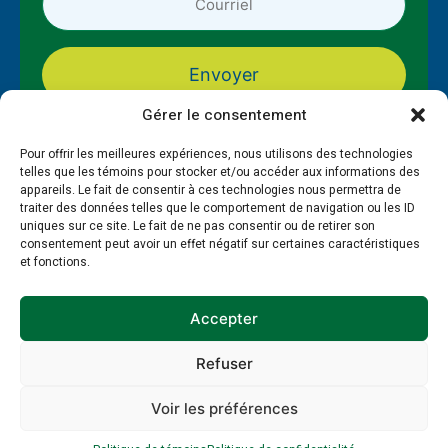
courriel
*
*
Gérer le consentement
Pour offrir les meilleures expériences, nous utilisons des technologies
telles que les témoins pour stocker et/ou accéder aux informations des
appareils. Le fait de consentir à ces technologies nous permettra de
traiter des données telles que le comportement de navigation ou les ID
uniques sur ce site. Le fait de ne pas consentir ou de retirer son
consentement peut avoir un effet négatif sur certaines caractéristiques
et fonctions.
À propos
Formations
PAMT
Guide et gestion RH
Ressources
Publications
Accepter
Refuser
Politique de témoins
Politique de confidentialité
© 2026 EnviroCompétences - Site réalisé par SWAT
Voir les préférences
Factory et
My Little Big Web
.