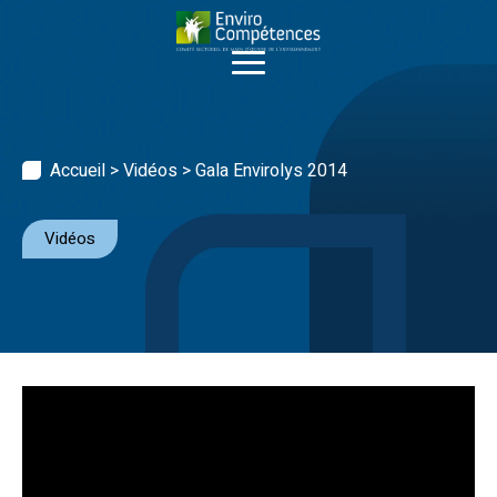
Skip
to
content
Accueil
>
Vidéos
>
Gala Envirolys 2014
Vidéos