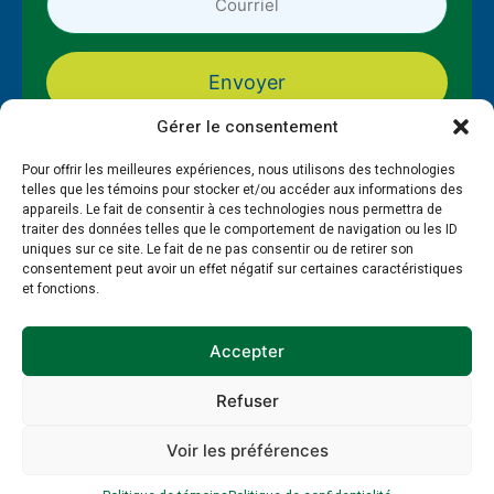
courriel
*
*
Gérer le consentement
Pour offrir les meilleures expériences, nous utilisons des technologies
telles que les témoins pour stocker et/ou accéder aux informations des
appareils. Le fait de consentir à ces technologies nous permettra de
traiter des données telles que le comportement de navigation ou les ID
uniques sur ce site. Le fait de ne pas consentir ou de retirer son
consentement peut avoir un effet négatif sur certaines caractéristiques
et fonctions.
À propos
Formations
PAMT
Guide et gestion RH
Ressources
Publications
Accepter
Refuser
Politique de témoins
Politique de confidentialité
© 2026 EnviroCompétences - Site réalisé par SWAT
Voir les préférences
Factory et
My Little Big Web
.