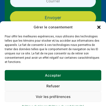
courriel
*
*
Gérer le consentement
Pour offrir les meilleures expériences, nous utilisons des technologies
telles que les témoins pour stocker et/ou accéder aux informations des
appareils. Le fait de consentir à ces technologies nous permettra de
traiter des données telles que le comportement de navigation ou les ID
uniques sur ce site. Le fait de ne pas consentir ou de retirer son
consentement peut avoir un effet négatif sur certaines caractéristiques
et fonctions.
À propos
Formations
PAMT
Guide et gestion RH
Ressources
Publications
Accepter
Refuser
Politique de témoins
Politique de confidentialité
© 2026 EnviroCompétences - Site réalisé par SWAT
Voir les préférences
Factory et
My Little Big Web
.