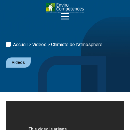
Skip
to
content
Accueil
>
Vidéos
>
Chimiste de l’atmosphère
Vidéos