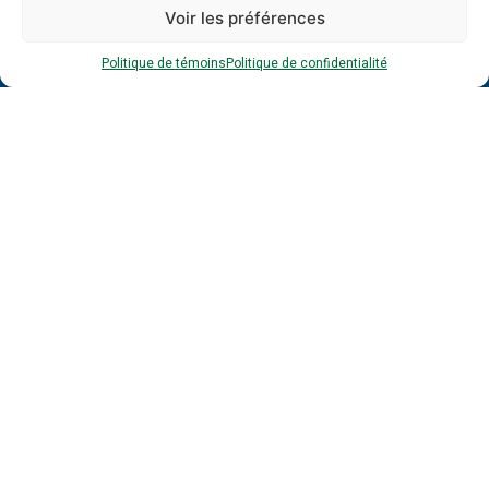
Inscrivez-vous à notre infolettre dès
Voir les préférences
maintenant :
Politique de témoins
Politique de confidentialité
Prénom
*
*
Nom
*
*
Entreprise
Adresse
courriel
*
*