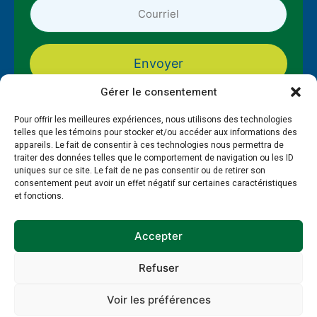
Adresse
courriel
*
*
Gérer le consentement
Pour offrir les meilleures expériences, nous utilisons des technologies
telles que les témoins pour stocker et/ou accéder aux informations des
appareils. Le fait de consentir à ces technologies nous permettra de
traiter des données telles que le comportement de navigation ou les ID
uniques sur ce site. Le fait de ne pas consentir ou de retirer son
consentement peut avoir un effet négatif sur certaines caractéristiques
et fonctions.
À propos
Formations
PAMT
Guide et gestion RH
Ressources
Publications
Accepter
Refuser
Politique de témoins
Politique de confidentialité
© 2026 EnviroCompétences - Site réalisé par SWAT
Voir les préférences
Factory et
My Little Big Web
.