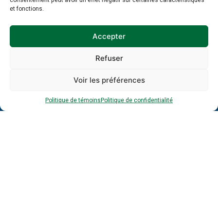
consentement peut avoir un effet négatif sur certaines caractéristiques
Entreprise
et fonctions.
Accepter
Adresse
courriel
*
Refuser
*
Voir les préférences
Politique de témoins
Politique de confidentialité
À propos
Formations
PAMT
Guide et gestion RH
Ressources
Publications