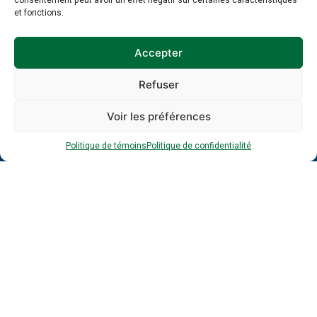
consentement peut avoir un effet négatif sur certaines caractéristiques
Entreprise
et fonctions.
Accepter
Adresse
courriel
*
Refuser
*
Voir les préférences
Politique de témoins
Politique de confidentialité
À propos
Formations
PAMT
Guide et gestion RH
Ressources
Publications