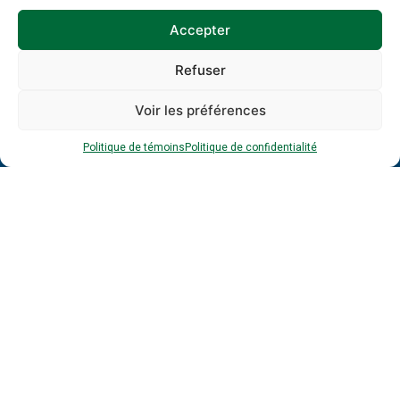
Adresse
Accepter
courriel
*
*
Refuser
Voir les préférences
Politique de témoins
Politique de confidentialité
À propos
Formations
PAMT
Guide et gestion RH
Ressources
Publications
Politique de témoins
Politique de confidentialité
© 2026 EnviroCompétences - Site réalisé par SWAT