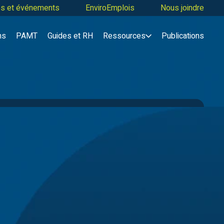
tés et événements
EnviroEmplois
Nous joindre
ns
PAMT
Guides et RH
Ressources
Publications