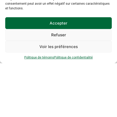
consentement peut avoir un effet négatif sur certaines caractéristiques
et fonctions.
Accepter
Inscription à
l’infolettre
Refuser
Voir les préférences
Inscrivez-vous à notre infolettre dès
Politique de témoins
Politique de confidentialité
maintenant :
Prénom
*
*
Nom
*
*
Entreprise