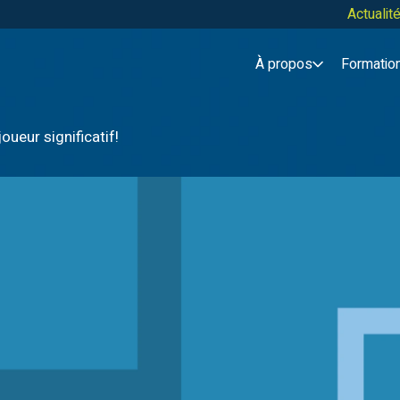
Actuali
À propos
Formatio
ueur significatif!