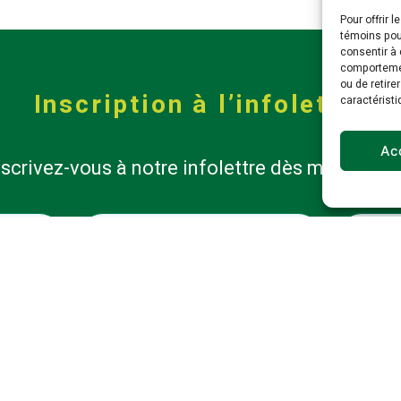
Pour offrir 
témoins pour
consentir à 
comportement
ou de retire
Inscription à l’infolettre
caractéristi
Ac
nscrivez-vous à notre infolettre dès maintenant
Nom
Entrepri
*
*