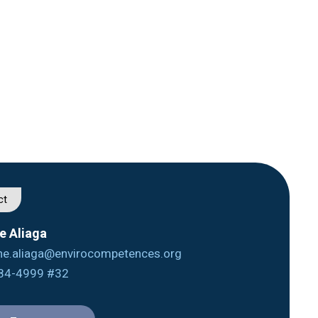
ct
e Aliaga
ine.aliaga@envirocompetences.org
84-4999 #32