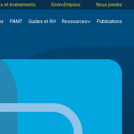
tés et événements
EnviroEmplois
Nous joindre
ns
PAMT
Guides et RH
Ressources
Publications