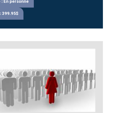
 : En personne
: 399.95$