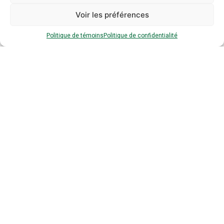
Voir les préférences
Contact
Politique de témoins
Politique de confidentialité
Nadia Frangella
nadia.frangella@envirocompetences.org
514-384-4999 poste 32
Mode : En ligne
Coût : 124.95$