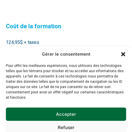
Coût de la formation
124,95$ + taxes
Gérer le consentement
Pour offrir les meilleures expériences, nous utilisons des technologies
telles que les témoins pour stocker et/ou accéder aux informations des
Détails complémentaires
appareils. Le fait de consentir à ces technologies nous permettra de
traiter des données telles que le comportement de navigation ou les ID
uniques sur ce site. Le fait de ne pas consentir ou de retirer son
Vous avez des questions supplémentaires sur le
consentement peut avoir un effet négatif sur certaines caractéristiques
contenu de la formation, le déroulement, etc. ?
et fonctions.
Contactez
blandine.aliaga@envirocompetences.org
Accepter
Refuser