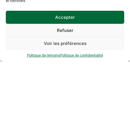
et fonctions.
Accepter
Refuser
Voir les préférences
Politique de témoins
Politique de confidentialité
Inscription à
l’infolettre
Inscrivez-vous à notre infolettre dès