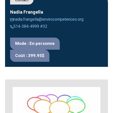
Nadia Frangella
nadia.frangella@envirocompetences.org
514-384-4999 #32
Mode : En personne
Coût : 399.95$