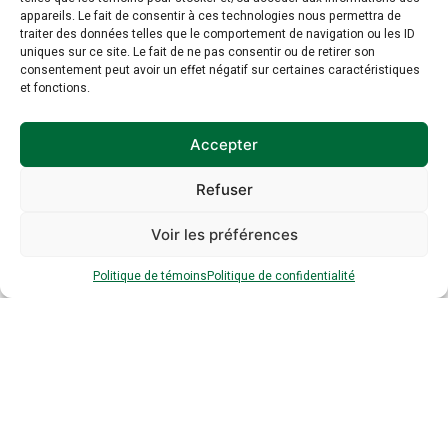
7 mars 2023
appareils. Le fait de consentir à ces technologies nous permettra de
traiter des données telles que le comportement de navigation ou les ID
Non classé
uniques sur ce site. Le fait de ne pas consentir ou de retirer son
consentement peut avoir un effet négatif sur certaines caractéristiques
et fonctions.
Accepter
Refuser
Inscription à
Voir les préférences
l’infolettre
Politique de témoins
Politique de confidentialité
Inscrivez-vous à notre infolettre dès
maintenant :
Prénom
*
*