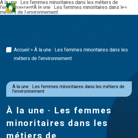
Skip
À la une · Les femmes minoritaires dans les métiers de
to
l’environnementÀ la une · Les femmes minoritaires dans les
content
métiers de l’environnement
Accueil
>
À la une · Les femmes minoritaires dans les
métiers de l’environnement
À la une · Les femmes minoritaires dans les métiers de
l’environnement
À la une · Les femmes
minoritaires dans les
métiers de