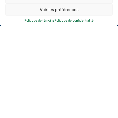
*
Voir les préférences
Nom
*
*
Politique de témoins
Politique de confidentialité
Entreprise
Adresse
courriel
*
*